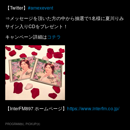
【Twitter】
#amexevent
⇒メッセージを頂いた方の中から抽選で1名様に夏川りみ
サイン入りCDをプレゼント！
キャンペーン詳細は
コチラ
【InterFM897 ホームページ】
https://www.interfm.co.jp/
PROGRAM
(
6
)
PICKUP
(
3
)